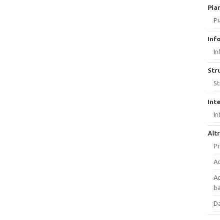
Pia
Pi
Inf
In
Str
St
Int
In
Alt
Pr
Ac
Ac
ba
Da