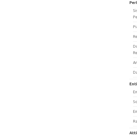
Per
Si
P
Pi
Re
Do
Re
A
Da
Ent
En
So
En
Ra
Att