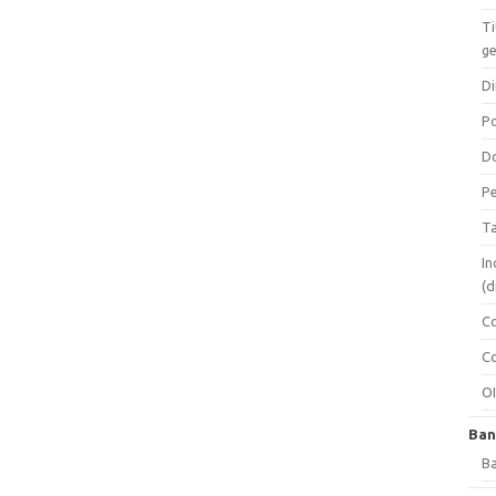
Ti
ge
Di
Po
Do
Pe
Ta
In
(d
Co
Co
O
Ban
Ba