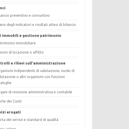
anci
lancio preventivo e consuntivo
ano degli indicatori e risultati attesi di bilancio
i immobili e gestione patrimonio
trimonio immobiliare
noni di locazione o affitto
trolli e rilievi sull'amministrazione
ganismi indipendenti di valutazione, nuclei di
lutazione o altri organismi con funzioni
naloghe
gani di revisione amministrativa e contabile
rte dei Conti
vizi erogati
rta dei servizi e standard di qualità
ass action