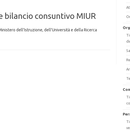
At
 e bilancio consuntivo MIUR
On
Org
inistero dell’Istruzione, dell’Università e della Ricerca
Ti
di
Sa
Re
Ar
Te
Con
Ti
c
Per
Ti
ve