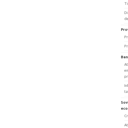
Ti
Di
de
Pro
Pr
Pr
Ban
At
en
p
In
ta
Sov
eco
Cr
At