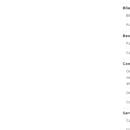
Bil
Bi
Pi
Ben
Pa
Ca
Con
Or
va
a
Or
Co
Ser
Ca
Cl