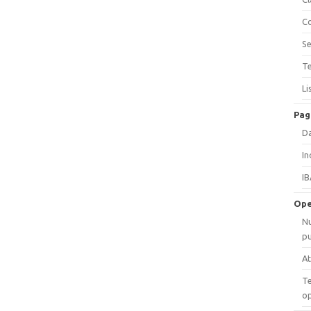
Co
Se
Te
Li
Pag
Da
In
IB
Ope
Nu
pu
At
Te
op