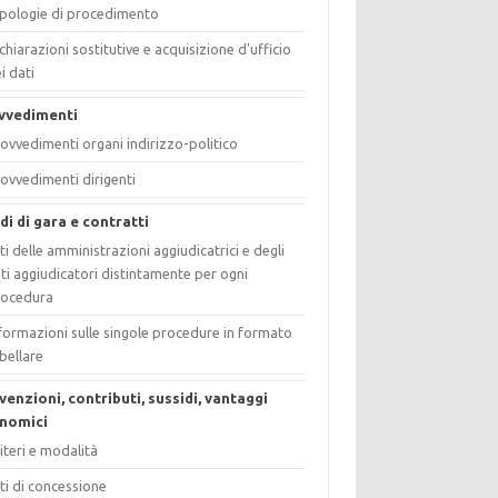
pologie di procedimento
chiarazioni sostitutive e acquisizione d'ufficio
i dati
vvedimenti
ovvedimenti organi indirizzo-politico
ovvedimenti dirigenti
di di gara e contratti
ti delle amministrazioni aggiudicatrici e degli
ti aggiudicatori distintamente per ogni
rocedura
formazioni sulle singole procedure in formato
bellare
venzioni, contributi, sussidi, vantaggi
nomici
iteri e modalità
ti di concessione