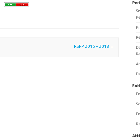
Per
Si
P
Pi
Re
RSPP 2015 – 2018
→
Do
Re
A
Da
Ent
En
So
En
Ra
Att