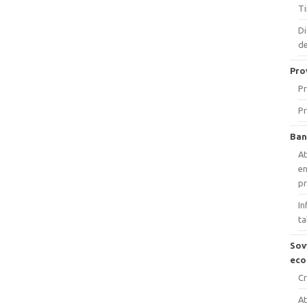
Ti
Di
de
Pro
Pr
Pr
Ban
At
en
p
In
ta
Sov
eco
Cr
At