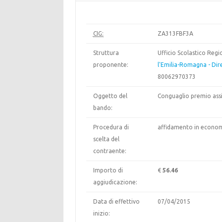
CIG:
ZA313FBF3A
Struttura
Ufficio Scolastico Reg
proponente:
l'Emilia-Romagna - Dir
80062970373
Oggetto del
Conguaglio premio ass
bando:
Procedura di
affidamento in econom
scelta del
contraente:
Importo di
€
56.46
aggiudicazione:
Data di effettivo
07/04/2015
inizio: