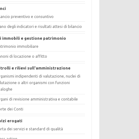
anci
lancio preventivo e consuntivo
ano degli indicatori e risultati attesi di bilancio
i immobili e gestione patrimonio
trimonio immobiliare
noni di locazione o affitto
trolli e rilievi sull'amministrazione
ganismi indipendenti di valutazione, nuclei di
lutazione o altri organismi con funzioni
naloghe
gani di revisione amministrativa e contabile
rte dei Conti
vizi erogati
rta dei servizi e standard di qualità
ass action