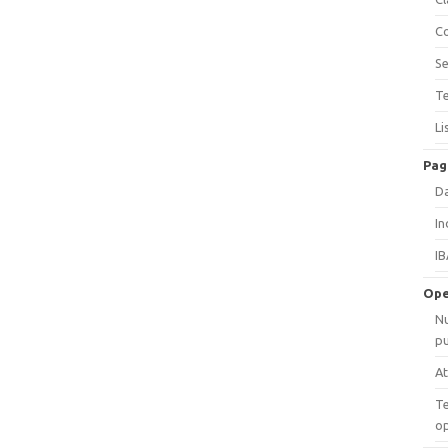
Co
Se
Te
Li
Pag
Da
In
IB
Ope
Nu
pu
At
Te
op