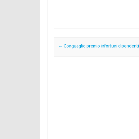
Post navigation
←
Conguaglio premio infortuni dipendenti