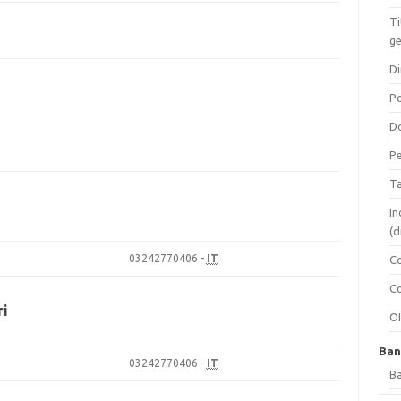
Ti
ge
Di
Po
Do
Pe
Ta
i
In
(d
03242770406 -
IT
Co
Co
ri
O
Ban
03242770406 -
IT
Ba