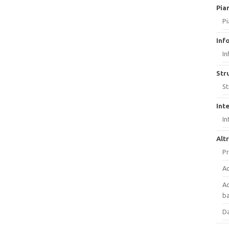
Pia
Pi
Inf
In
Str
St
Int
In
Alt
Pr
Ac
Ac
ba
Da