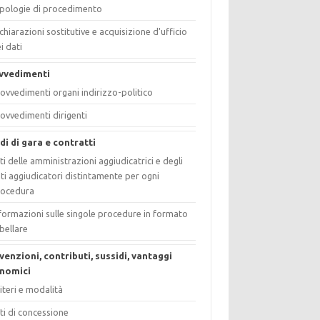
pologie di procedimento
chiarazioni sostitutive e acquisizione d'ufficio
i dati
vvedimenti
ovvedimenti organi indirizzo-politico
ovvedimenti dirigenti
di di gara e contratti
ti delle amministrazioni aggiudicatrici e degli
ti aggiudicatori distintamente per ogni
rocedura
formazioni sulle singole procedure in formato
bellare
venzioni, contributi, sussidi, vantaggi
nomici
iteri e modalità
ti di concessione