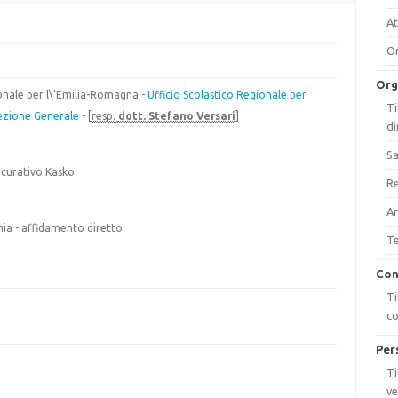
At
On
Org
ionale per l\'Emilia-Romagna -
Ufficio Scolastico Regionale per
Ti
ezione Generale
- [
resp.
dott. Stefano Versari
]
di
Sa
icurativo Kasko
Re
Ar
ia - affidamento diretto
Te
Con
Ti
c
Per
Ti
ve