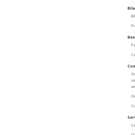
Bil
Bi
Pi
Ben
Pa
Ca
Con
Or
va
a
Or
Co
Ser
Ca
Cl