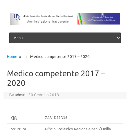
Skip to content
Home
» » Medico competente 2017 – 2020
Medico competente 2017 –
2020
By
admin
|
30 Gennaio 2018
CIG:
ZAB1D77D36
Struttura
Ufficio Scolastico Regionale per l\'Emilia-