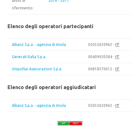
Anno di
2016
-
2017
riferimento:
Elenco degli operatori partecipanti
Allianz S.p.a. - agenzia di Imola
05032630963 -
IT
Generali Italia S.p.a.
00409920584 -
IT
UnipolSai Assicurazioni S.p.a.
00818570012 -
IT
Elenco degli operatori aggiudicatari
Allianz S.p.a. - agenzia di Imola
05032630963 -
IT