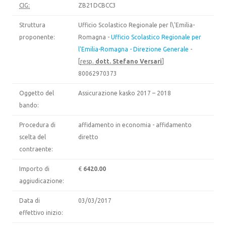
CIG:
ZB21DCBCC3
Struttura
Ufficio Scolastico Regionale per l\'Emilia-
proponente:
Romagna -
Ufficio Scolastico Regionale per
l'Emilia-Romagna - Direzione Generale
-
[
resp.
dott. Stefano Versari
]
80062970373
Oggetto del
Assicurazione kasko 2017 – 2018
bando:
Procedura di
affidamento in economia - affidamento
scelta del
diretto
contraente:
Importo di
€
6420.00
aggiudicazione:
Data di
03/03/2017
effettivo inizio: