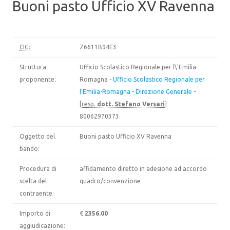
Buoni pasto Ufficio XV Ravenna
CIG:
Z6611B94E3
Struttura
Ufficio Scolastico Regionale per l\'Emilia-
proponente:
Romagna -
Ufficio Scolastico Regionale per
l'Emilia-Romagna - Direzione Generale
-
[
resp.
dott. Stefano Versari
]
80062970373
Oggetto del
Buoni pasto Ufficio XV Ravenna
bando:
Procedura di
affidamento diretto in adesione ad accordo
scelta del
quadro/convenzione
contraente:
Importo di
€
2356.00
aggiudicazione: