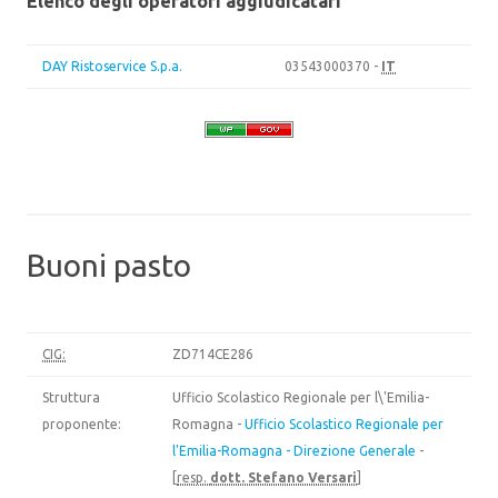
Elenco degli operatori aggiudicatari
DAY Ristoservice S.p.a.
03543000370 -
IT
Buoni pasto
CIG:
ZD714CE286
Struttura
Ufficio Scolastico Regionale per l\'Emilia-
proponente:
Romagna -
Ufficio Scolastico Regionale per
l'Emilia-Romagna - Direzione Generale
-
[
resp.
dott. Stefano Versari
]