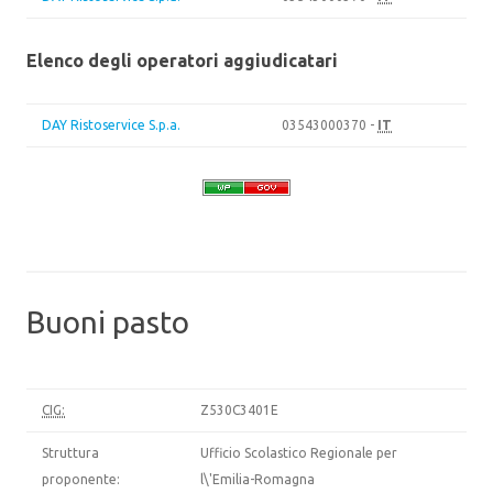
Elenco degli operatori aggiudicatari
DAY Ristoservice S.p.a.
03543000370 -
IT
Buoni pasto
CIG:
Z530C3401E
Struttura
Ufficio Scolastico Regionale per
proponente:
l\'Emilia-Romagna