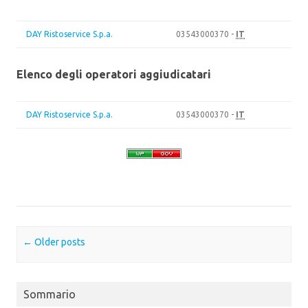
DAY Ristoservice S.p.a.
03543000370 -
IT
Elenco degli operatori aggiudicatari
DAY Ristoservice S.p.a.
03543000370 -
IT
Post navigation
←
Older posts
Sommario