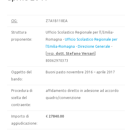
CIG:
Z7A1B118EA
Struttura
Ufficio Scolastico Regionale per l\'Emilia-
proponente:
Romagna -
Ufficio Scolastico Regionale per
l'Emilia-Romagna - Direzione Generale
-
[
resp.
dott. Stefano Versari
]
80062970373
Oggetto del
Buoni pasto novembre 2016 – aprile 2017
bando:
Procedura di
affidamento diretto in adesione ad accordo
scelta del
quadro/convenzione
contraente:
Importo di
€
27840.00
aggiudicazione: