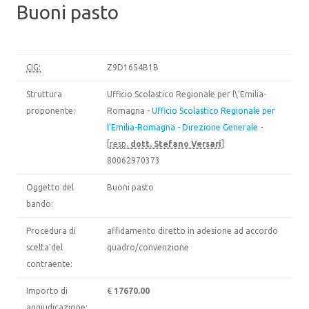
Buoni pasto
CIG:
Z9D1654B1B
Struttura
Ufficio Scolastico Regionale per l\'Emilia-
proponente:
Romagna -
Ufficio Scolastico Regionale per
l'Emilia-Romagna - Direzione Generale
-
[
resp.
dott. Stefano Versari
]
80062970373
Oggetto del
Buoni pasto
bando:
Procedura di
affidamento diretto in adesione ad accordo
scelta del
quadro/convenzione
contraente:
Importo di
€
17670.00
aggiudicazione: