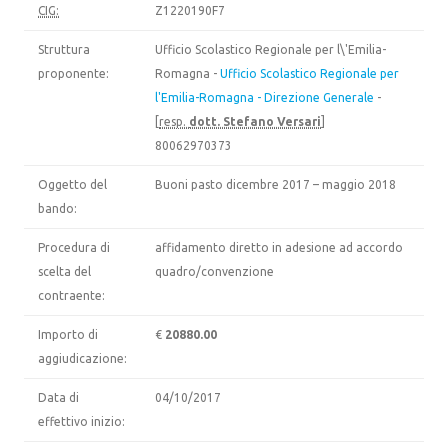
CIG:
Z1220190F7
Struttura
Ufficio Scolastico Regionale per l\'Emilia-
proponente:
Romagna -
Ufficio Scolastico Regionale per
l'Emilia-Romagna - Direzione Generale
-
[
resp.
dott. Stefano Versari
]
80062970373
Oggetto del
Buoni pasto dicembre 2017 – maggio 2018
bando:
Procedura di
affidamento diretto in adesione ad accordo
scelta del
quadro/convenzione
contraente:
Importo di
€
20880.00
aggiudicazione:
Data di
04/10/2017
effettivo inizio: