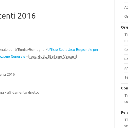
At
centi 2016
On
Org
Ti
di
Sa
ionale per l\'Emilia-Romagna -
Ufficio Scolastico Regionale per
ezione Generale
- [
resp.
dott. Stefano Versari
]
Re
Ar
enti 2016
Te
Con
ia - affidamento diretto
Ti
c
Per
Ti
ve