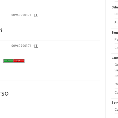
Bil
Bi
00960900371 -
IT
Pi
ri
Ben
Pa
00960900371 -
IT
Ca
Con
Or
va
a
Or
rso
Co
Ser
Ca
Cl