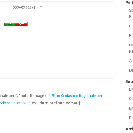
Per
00960900371 -
IT
Si
P
Pi
Re
Do
Re
A
Da
Ent
En
ionale per l\'Emilia-Romagna -
Ufficio Scolastico Regionale per
So
ezione Generale
- [
resp.
dott. Stefano Versari
]
En
Ra
Att