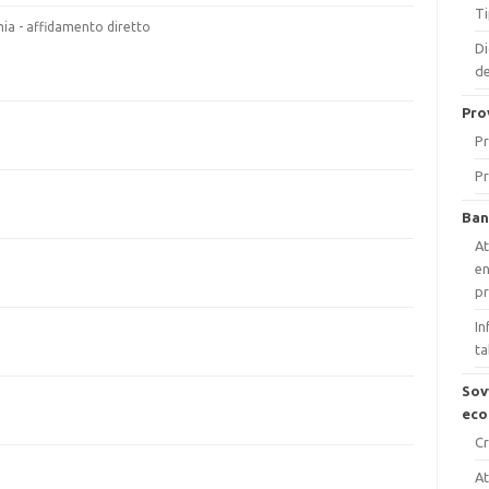
Ti
ia - affidamento diretto
Di
de
Pro
Pr
Pr
Ban
At
en
p
In
ta
Sov
eco
Cr
At
i