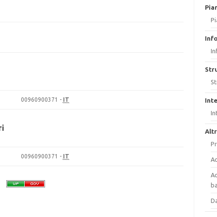
Pia
Pi
Inf
In
Str
i
St
00960900371 -
IT
Int
In
ri
Alt
Pr
00960900371 -
IT
Ac
Ac
ba
Da