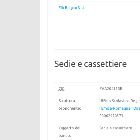
F.lli Biagini S.r.l.
Sedie e cassettiere
CIG:
ZAA204315B
Struttura
Ufficio Scolastico Reg
proponente:
l'Emilia-Romagna - Dir
80062970373
Oggetto del
Sedie e cassettiere
bando: