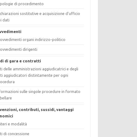
pologie di procedimento
chiarazioni sostitutive e acquisizione d'ufficio
i dati
vvedimenti
ovvedimenti organi indirizzo-politico
ovvedimenti dirigenti
di di gara e contratti
ti delle amministrazioni aggiudicatrici e degli
ti aggiudicatori distintamente per ogni
rocedura
formazioni sulle singole procedure in formato
bellare
venzioni, contributi, sussidi, vantaggi
nomici
iteri e modalità
ti di concessione