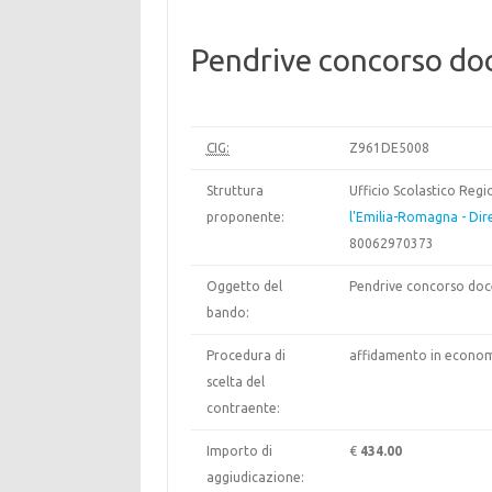
Pendrive concorso do
CIG:
Z961DE5008
Struttura
Ufficio Scolastico Reg
proponente:
l'Emilia-Romagna - Dir
80062970373
Oggetto del
Pendrive concorso doc
bando:
Procedura di
affidamento in econom
scelta del
contraente:
Importo di
€
434.00
aggiudicazione: