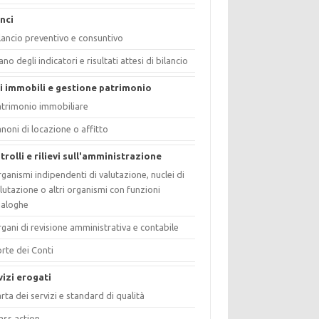
anci
lancio preventivo e consuntivo
ano degli indicatori e risultati attesi di bilancio
i immobili e gestione patrimonio
trimonio immobiliare
noni di locazione o affitto
trolli e rilievi sull'amministrazione
ganismi indipendenti di valutazione, nuclei di
lutazione o altri organismi con funzioni
naloghe
gani di revisione amministrativa e contabile
rte dei Conti
vizi erogati
rta dei servizi e standard di qualità
ass action