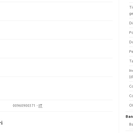
Ti
ge
Di
Po
Do
Pe
Ta
In
(d
Co
i
Co
O
00960900371 -
IT
Ban
ri
Ba