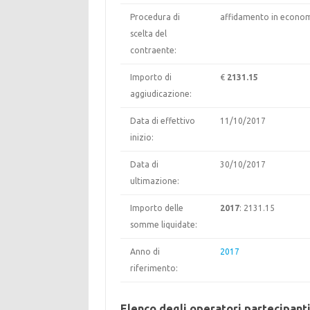
Procedura di
affidamento in econom
scelta del
contraente:
Importo di
€
2131.15
aggiudicazione:
Data di effettivo
11/10/2017
inizio:
Data di
30/10/2017
ultimazione:
Importo delle
2017
: 2131.15
somme liquidate:
Anno di
2017
riferimento:
Elenco degli operatori partecipant