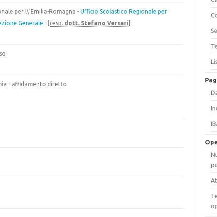
ionale per l\'Emilia-Romagna -
Ufficio Scolastico Regionale per
Co
ezione Generale
- [
resp.
dott. Stefano Versari
]
Se
Te
so
Li
Pag
ia - affidamento diretto
Da
In
IB
Ope
Nu
pu
At
Te
op