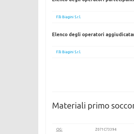
F.lli Biagini S.r.l.
Elenco degli operatori aggiudicata
F.lli Biagini S.r.l.
Materiali primo socco
CIG:
Z071C73394