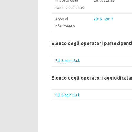
Importo delle
2017
: 228.85
somme liquidate:
Anno di
2016
-
2017
riferimento:
Elenco degli operatori partecipant
F.lli Biagini S.r.l.
Elenco degli operatori aggiudicata
F.lli Biagini S.r.l.